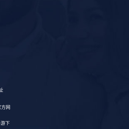
址
官方网
门手游下