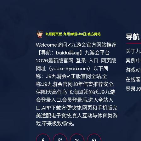
导航
Welcome访问✔九游会官方网站推荐
关于九
【导航：baidu典ag】九游会平台
案例中
2026最新版官网-登录-入口-网页版
网址（youxi-9you.com）以下简
游戏动
称：J9九游会✔正版官网全站,全
在线客
称:J9九游会官网,18年信誉推荐安全.
登录J
保障!天高任鸟飞,海阔凭鱼跃.J9九游
会登录入口,会员登录后,进入全站入
口,APP下载方便快捷,网页和手机版完
美适配电子竞技,真人互动与体育类游
戏,带来极致畅快。