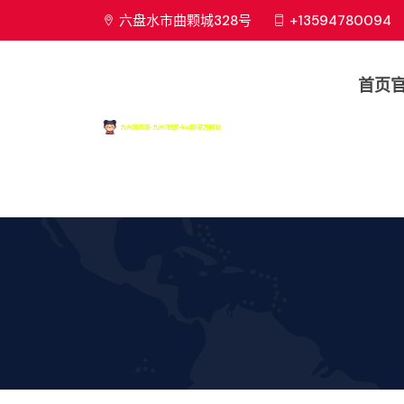
六盘水市曲颗城328号
+13594780094
首页